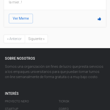
la mier...!
Ver Meme
« Anterior
Siguiente »
SOBRE NOSOTROS
Somos una organización sin fines de lucro que presta servicios
a los empaques universitarios para que puedan tomar turnos
on-line semanalmente de forma gratuita o a muy bajo costo.
INTERÉS
PROYECTO NERO
TICRISK
START-UP
CORFO