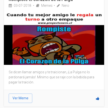
03-07-2018
Memes
Nero
Se dicen llamar amigos y te traicionan, ¡La Pulga no lo
perdonará jamás!. Mínimo que se raje con la bebida para
pagar la traición.
Ver Meme